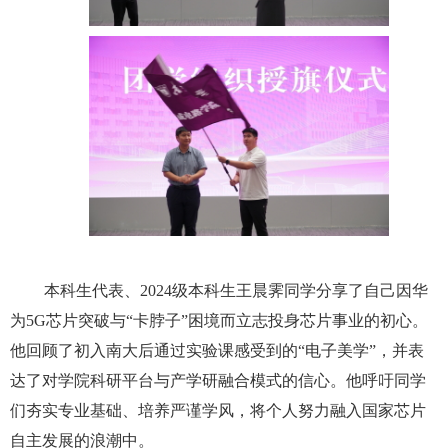
本科生代表、
2024
级本科生王晨霁同学分享了自己因华
为
5G
芯片突破与
“
卡脖子
”
困境而立志投身芯片事业的初心。
他回顾了初入南大后通过实验课感受到的
“
电子美学
”
，并表
达了对学院科研平台与产学研融合模式的信心。他呼吁同学
们夯实专业基础、培养严谨学风，将个人努力融入国家芯片
自主发展的浪潮中。