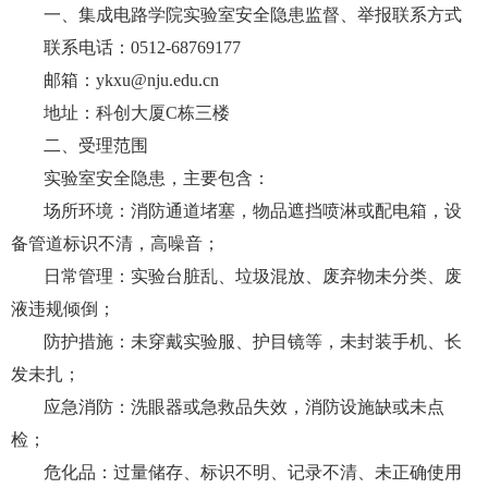
一、集成电路学院实验室安全隐患监督、举报联系方式
联系电话：
0512-6876
9177
邮箱：
ykxu@nju.edu.cn
地址：科创大厦
C
栋三楼
二、受理范围
实验室安全隐患，主要包含：
场所环境：消防通道堵塞，物品遮挡喷淋或配电箱，设
备管道标识不清，高噪音；
日常管理：实验台脏乱、垃圾混放、废弃物未分类、废
液违规倾倒；
防护措施：未穿戴实验服、护目镜等，未封装手机、长
发未扎；
应急消防：洗眼器或急救品失效，消防设施缺或未点
检；
危化品：过量储存、标识不明、记录不清、未正确使用