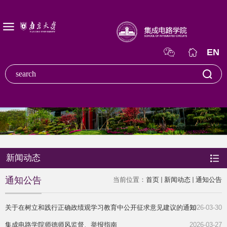
EN
新闻动态
通知公告
当前位置：
首页
新闻动态
通知公告
关于在树立和践行正确政绩观学习教育中公开征求意见建议的通知
2026-03-30
集成电路学院师德师风监督、举报指南
2026-03-27