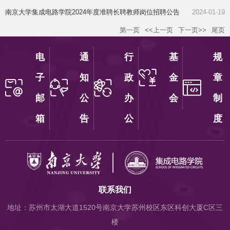
南京大学集成电路学院2024年度准聘长聘教师岗位招聘公告
2024-01-19
第一页
<<上一页
下一页>>
尾页
电
通
行
基
规
子
知
政
金
章
邮
公
办
会
制
箱
告
公
度
联系我们
地址：苏州市太湖大道1520号南京大学苏州校区东区科创大厦C区三
楼