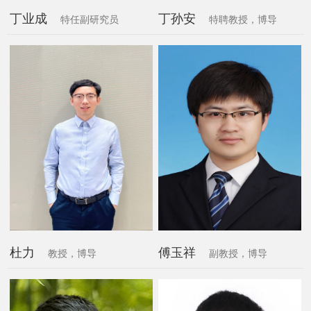
丁业成
丁孙安
特任副研究员
特聘教授，博导
杜力
傅玉祥
教授，博导
副教授，博导