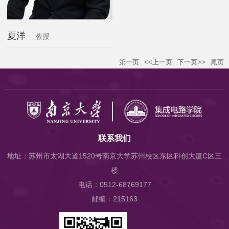
夏洋
教授
第一页
<<上一页
下一页>>
尾页
联系我们
地址：苏州市太湖大道1520号南京大学苏州校区东区科创大厦C区三
楼
电话：0512-68769177
邮编：215163