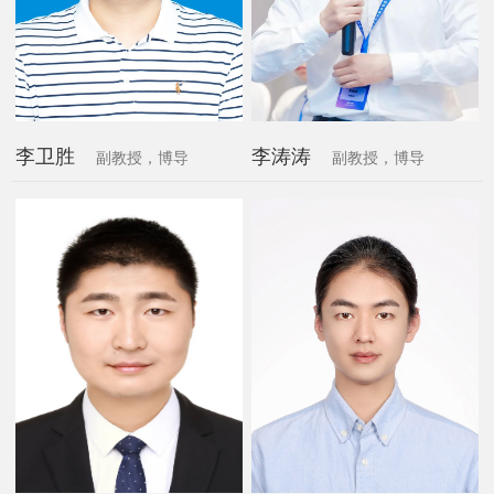
李卫胜
李涛涛
副教授，博导
副教授，博导