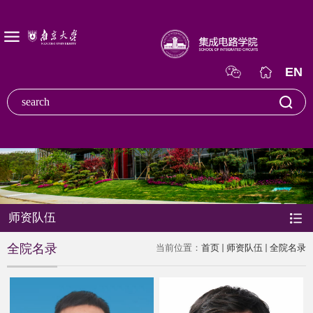
EN
师资队伍
全院名录
当前位置：
首页
师资队伍
全院名录