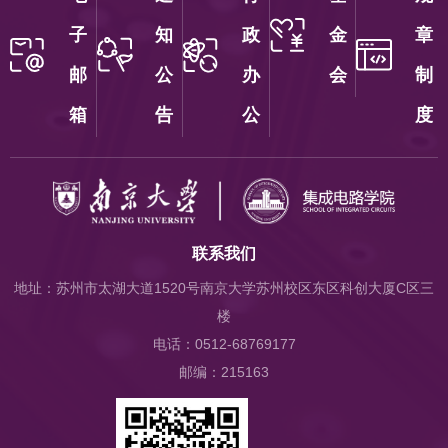
子
知
政
金
章
邮
公
办
会
制
箱
告
公
度
联系我们
地址：苏州市太湖大道1520号南京大学苏州校区东区科创大厦C区三
楼
电话：0512-68769177
邮编：215163